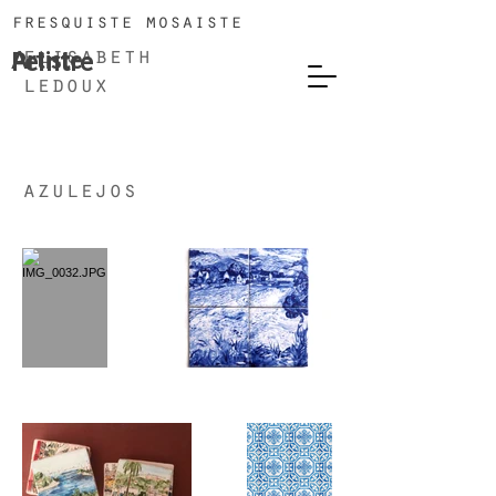
fresquiste mosaiste
Artiste
Peintre
elisabeth
ledoux
azulejos