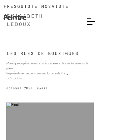
fresquiste mosaiste
Artiste
Peintre
elisabeth
ledoux
les rues de bouzigues
Mosaïque de pâte de verre, grès cérame et brique trouvée sur la
plage.
Inspirée d'une rue de Bouzigues (Etang de Thau).
50 x 50cm
octobre 2020, paris