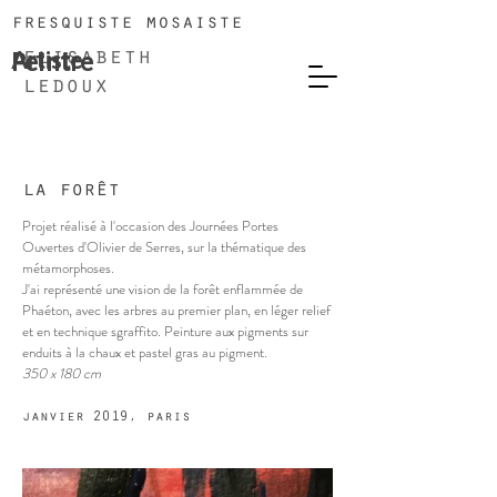
fresquiste mosaiste
Artiste
Peintre
elisabeth
ledoux
la forêt
Projet réalisé à l'occasion des Journées Portes
Ouvertes d'Olivier de Serres, sur la thématique des
métamorphoses.
J'ai représenté une vision de la forêt enflammée de
Phaéton, avec les arbres au premier plan, en léger relief
et en technique sgraffito. Peinture aux pigments sur
enduits à la chaux et pastel gras au pigment.
350 x 180 cm
janvier 2019, paris